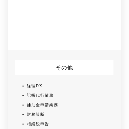
中長期計画作成
単年度計画作成
経営会議(年間計画を使った予実対比・差
異分析・対応策の策定)
資金繰り管理
その他
経理DX
記帳代行業務
補助金申請業務
財務診断
相続税申告